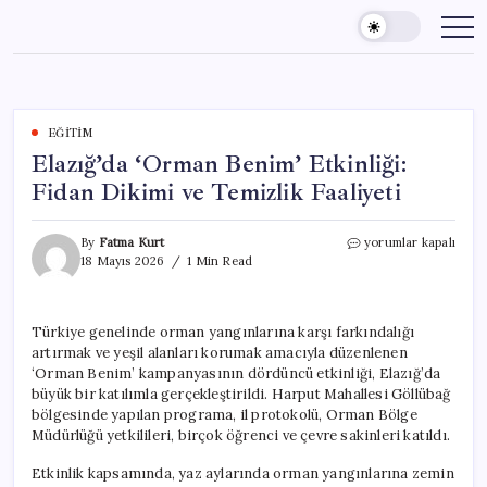
Skip
to
content
EĞITIM
Elazığ’da ‘Orman Benim’ Etkinliği:
Fidan Dikimi ve Temizlik Faaliyeti
Elazığ’da
By
Fatma Kurt
yorumlar kapalı
‘Orman
18 Mayıs 2026
1 Min Read
Benim’
Etkinliği:
Fidan
Türkiye genelinde orman yangınlarına karşı farkındalığı
Dikimi
artırmak ve yeşil alanları korumak amacıyla düzenlenen
ve
Temizlik
‘Orman Benim’ kampanyasının dördüncü etkinliği, Elazığ’da
Faaliyeti
büyük bir katılımla gerçekleştirildi. Harput Mahallesi Göllübağ
için
bölgesinde yapılan programa, il protokolü, Orman Bölge
Müdürlüğü yetkilileri, birçok öğrenci ve çevre sakinleri katıldı.
Etkinlik kapsamında, yaz aylarında orman yangınlarına zemin