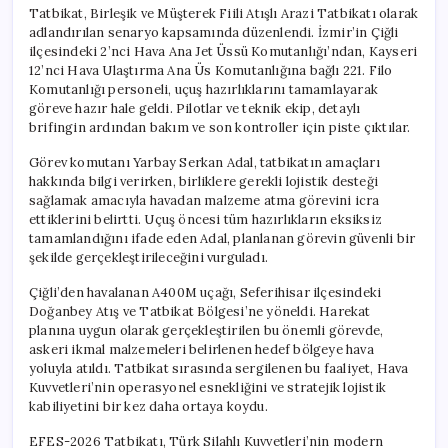
Tatbikat, Birleşik ve Müşterek Fiili Atışlı Arazi Tatbikatı olarak
adlandırılan senaryo kapsamında düzenlendi. İzmir’in Çiğli
ilçesindeki 2’nci Hava Ana Jet Üssü Komutanlığı’ndan, Kayseri
12’nci Hava Ulaştırma Ana Üs Komutanlığına bağlı 221. Filo
Komutanlığı personeli, uçuş hazırlıklarını tamamlayarak
göreve hazır hale geldi. Pilotlar ve teknik ekip, detaylı
brifingin ardından bakım ve son kontroller için piste çıktılar.
Görev komutanı Yarbay Serkan Adal, tatbikatın amaçları
hakkında bilgi verirken, birliklere gerekli lojistik desteği
sağlamak amacıyla havadan malzeme atma görevini icra
ettiklerini belirtti. Uçuş öncesi tüm hazırlıkların eksiksiz
tamamlandığını ifade eden Adal, planlanan görevin güvenli bir
şekilde gerçekleştirileceğini vurguladı.
Çiğli’den havalanan A400M uçağı, Seferihisar ilçesindeki
Doğanbey Atış ve Tatbikat Bölgesi’ne yöneldi. Harekat
planına uygun olarak gerçekleştirilen bu önemli görevde,
askeri ikmal malzemeleri belirlenen hedef bölgeye hava
yoluyla atıldı. Tatbikat sırasında sergilenen bu faaliyet, Hava
Kuvvetleri’nin operasyonel esnekliğini ve stratejik lojistik
kabiliyetini bir kez daha ortaya koydu.
EFES-2026 Tatbikatı, Türk Silahlı Kuvvetleri’nin modern