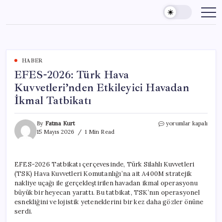
Skip
to
content
HABER
EFES-2026: Türk Hava
Kuvvetleri’nden Etkileyici Havadan
İkmal Tatbikatı
EFES-
By
Fatma Kurt
yorumlar kapalı
2026:
15 Mayıs 2026
1 Min Read
Türk
Hava
Kuvvetleri’nden
EFES-2026 Tatbikatı çerçevesinde, Türk Silahlı Kuvvetleri
Etkileyici
(TSK) Hava Kuvvetleri Komutanlığı’na ait A400M stratejik
Havadan
İkmal
nakliye uçağı ile gerçekleştirilen havadan ikmal operasyonu
Tatbikatı
büyük bir heyecan yarattı. Bu tatbikat, TSK’nın operasyonel
için
esnekliğini ve lojistik yeteneklerini bir kez daha gözler önüne
serdi.