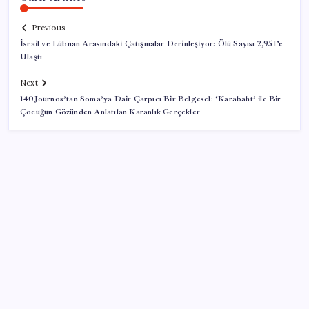
Previous
İsrail ve Lübnan Arasındaki Çatışmalar Derinleşiyor: Ölü Sayısı 2,951’e
Ulaştı
Next
140Journos’tan Soma’ya Dair Çarpıcı Bir Belgesel: ‘Karabaht’ ile Bir
Çocuğun Gözünden Anlatılan Karanlık Gerçekler
SON YAZILAR
Trump’tan Fed Başkanı Warsh’a: Faiz kararı