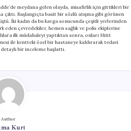
Bitti:
de’de meydana gelen olayda, misafirlik için gittikleri bir
Gelin
a çıktı. Başlangıçta basit bir sözlü atışma gibi görünen
ve
ştü. İki kadın da bu kavga sonucunda çeşitli yerlerinden
Görümce
k eden çevredekiler, hemen sağlık ve polis ekiplerine
Bıçakla
alılara ilk müdahaleyi yaptıktan sonra, onları Hitit
Yaralandı
esi ile kentteki özel bir hastaneye kaldırarak tedavi
için
 detaylı bir inceleme başlattı.
Author
tma Kurt