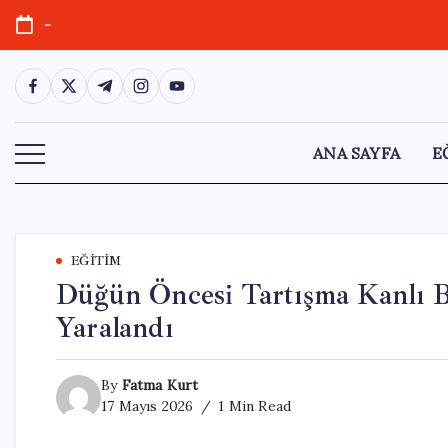
Skip
-
to
content
https://www.facebook.com/
https://twitter.com/
https://t.me/
https://www.instagram.com/
https://youtube.com/
ANA SAYFA
E
EĞITIM
Düğün Öncesi Tartışma Kanlı B
Yaralandı
By
Fatma Kurt
17 Mayıs 2026
1 Min Read