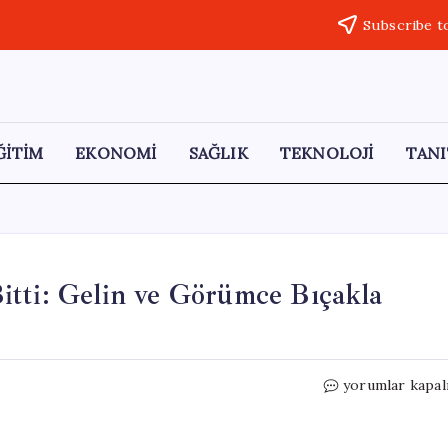
Subscribe t
ĞİTİM
EKONOMİ
SAĞLIK
TEKNOLOJİ
TANI
itti: Gelin ve Görümce Bıçakla
Düğün
yorumlar kapal
Öncesi
Tartışma
Kanlı