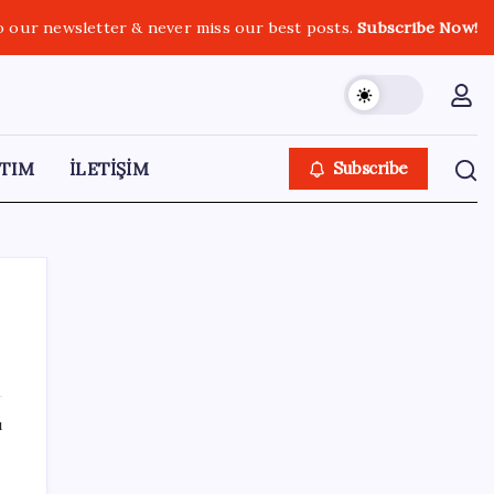
o our newsletter & never miss our best posts.
Subscribe Now!
TIM
İLETİŞİM
Subscribe
SON YAZILAR
ı
AKP, milletvekillerini ‘çerçeve yasa’ teklifi
için kapalı grup toplantısına çağırdı