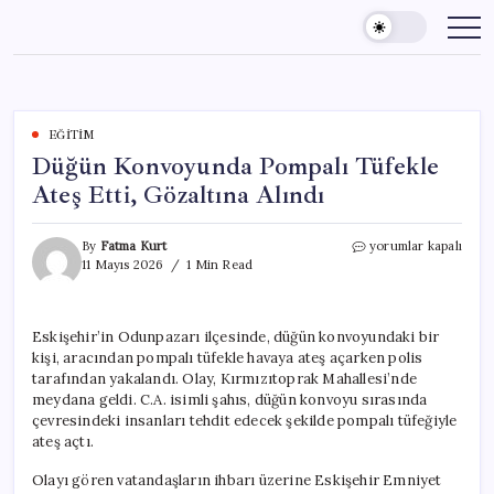
Skip
to
content
EĞITIM
Düğün Konvoyunda Pompalı Tüfekle
Ateş Etti, Gözaltına Alındı
Düğün
By
Fatma Kurt
yorumlar kapalı
Konvoyunda
11 Mayıs 2026
1 Min Read
Pompalı
Tüfekle
Ateş
Eskişehir’in Odunpazarı ilçesinde, düğün konvoyundaki bir
Etti,
kişi, aracından pompalı tüfekle havaya ateş açarken polis
Gözaltına
Alındı
tarafından yakalandı. Olay, Kırmızıtoprak Mahallesi’nde
için
meydana geldi. C.A. isimli şahıs, düğün konvoyu sırasında
çevresindeki insanları tehdit edecek şekilde pompalı tüfeğiyle
ateş açtı.
Olayı gören vatandaşların ihbarı üzerine Eskişehir Emniyet