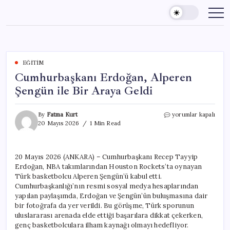
Skip
to
content
EĞITIM
Cumhurbaşkanı Erdoğan, Alperen
Şengün ile Bir Araya Geldi
Cumhurbaşkanı
By
Fatma Kurt
yorumlar kapalı
Erdoğan,
20 Mayıs 2026
1 Min Read
Alperen
Şengün
ile
20 Mayıs 2026 (ANKARA) – Cumhurbaşkanı Recep Tayyip
Bir
Erdoğan, NBA takımlarından Houston Rockets’ta oynayan
Araya
Geldi
Türk basketbolcu Alperen Şengün’ü kabul etti.
için
Cumhurbaşkanlığı’nın resmi sosyal medya hesaplarından
yapılan paylaşımda, Erdoğan ve Şengün’ün buluşmasına dair
bir fotoğrafa da yer verildi. Bu görüşme, Türk sporunun
uluslararası arenada elde ettiği başarılara dikkat çekerken,
genç basketbolculara ilham kaynağı olmayı hedefliyor.