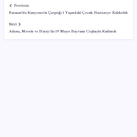
Previous
Batman’da Kamyonetin Çarptığı 1 Yaşındaki Çocuk Hastaneye Kaldırıldı
Next
Adana, Mersin ve Hatay’da 19 Mayıs Bayramı Coşkuyla Kutlandı
SON YAZILAR
Copilot için radikal karar: Microsoft logoyu
değiştiriyor!
Trump’tan Fed Başkanı Warsh’a: Faiz kararı
tamamen ona bağlı değil