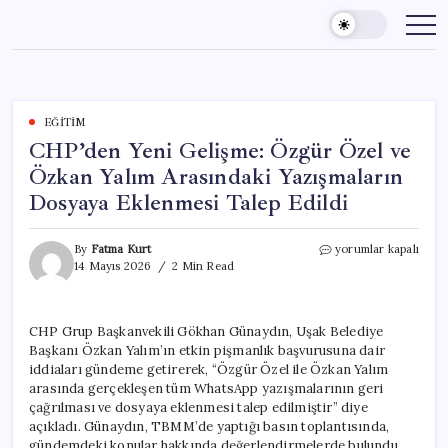
Skip
to
content
EĞITIM
CHP’den Yeni Gelişme: Özgür Özel ve
Özkan Yalım Arasındaki Yazışmaların
Dosyaya Eklenmesi Talep Edildi
CHP’den
By
Fatma Kurt
yorumlar kapalı
Yeni
14 Mayıs 2026
2 Min Read
Gelişme:
Özgür
Özel
CHP Grup Başkanvekili Gökhan Günaydın, Uşak Belediye
ve
Başkanı Özkan Yalım’ın etkin pişmanlık başvurusuna dair
Özkan
Yalım
iddiaları gündeme getirerek, “Özgür Özel ile Özkan Yalım
Arasındaki
arasında gerçekleşen tüm WhatsApp yazışmalarının geri
Yazışmaların
çağrılması ve dosyaya eklenmesi talep edilmiştir” diye
Dosyaya
açıkladı. Günaydın, TBMM’de yaptığı basın toplantısında,
Eklenmesi
gündemdeki konular hakkında değerlendirmelerde bulundu.