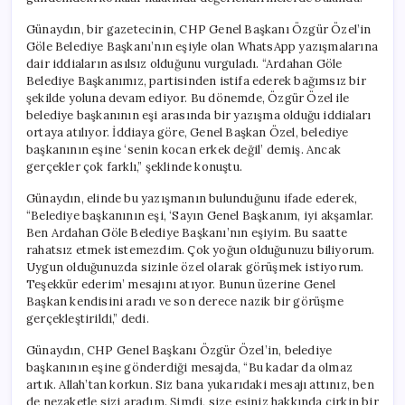
Talep
Edildi
Günaydın, bir gazetecinin, CHP Genel Başkanı Özgür Özel’in
için
Göle Belediye Başkanı’nın eşiyle olan WhatsApp yazışmalarına
dair iddiaların asılsız olduğunu vurguladı. “Ardahan Göle
Belediye Başkanımız, partisinden istifa ederek bağımsız bir
şekilde yoluna devam ediyor. Bu dönemde, Özgür Özel ile
belediye başkanının eşi arasında bir yazışma olduğu iddiaları
ortaya atılıyor. İddiaya göre, Genel Başkan Özel, belediye
başkanının eşine ‘senin kocan erkek değil’ demiş. Ancak
gerçekler çok farklı,” şeklinde konuştu.
Günaydın, elinde bu yazışmanın bulunduğunu ifade ederek,
“Belediye başkanının eşi, ‘Sayın Genel Başkanım, iyi akşamlar.
Ben Ardahan Göle Belediye Başkanı’nın eşiyim. Bu saatte
rahatsız etmek istemezdim. Çok yoğun olduğunuzu biliyorum.
Uygun olduğunuzda sizinle özel olarak görüşmek istiyorum.
Teşekkür ederim’ mesajını atıyor. Bunun üzerine Genel
Başkan kendisini aradı ve son derece nazik bir görüşme
gerçekleştirildi,” dedi.
Günaydın, CHP Genel Başkanı Özgür Özel’in, belediye
başkanının eşine gönderdiği mesajda, “Bu kadar da olmaz
artık. Allah’tan korkun. Siz bana yukarıdaki mesajı attınız, ben
de nezaketle sizi aradım. Şimdi, size eşiniz hakkında çirkin bir