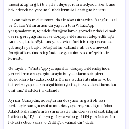
mesaj attığım gibi bir yalan duyuyorum medyada. Ben bunu
hak edecek ne yaptım?” ifadelerini kullandığını belirtti.
Özkan Yalım’ın durumunu da ele alan Günaydın, “Özgür Özel
ile Özkan Yalım arasında yapılan tüm WhatsApp
yazışmalarının, içindeki fotoğraflar ve görseller dahil olmak
üzere, geri çağrılması ve dosyaya eklenmesi talep edilmiştir.
Bu mesajlarda söylenmeyen sözler, farklı bir algı yaratma
çabasıyla ya başka fotoğraflar kullanılarak ya da mevcut
fotoğraflar silinerek gündeme getirilmektedir,” şeklinde
konuştu.
Günaydın, “WhatsApp yazışmaları dosyaya eklendiğinde,
gerçeklerin ortaya çıkmasıyla bu yalanların sahipleri
alçaklıklarıyla yüzleşecektir. Bu manşetleri atanların ve bu
haberleri yapanların alçaklıklarıyla baş başa kalacaklarından
eminim,” ifadelerini kullandı.
Ayrıca, Günaydın, soruşturma dosyasının gizli olması
nedeniyle sanığın avukatının dosyaya erişemediğini, fakat
Adalet Bakanlığı’nın basın müşavirinin dosyaya ulaşabildiğini
belirterek, “Eğer dosya gizliyse ve bu gizliliği gerektiren bir
hukuki sebep varsa, o gizliliğe uyulmalıdır,” dedi.