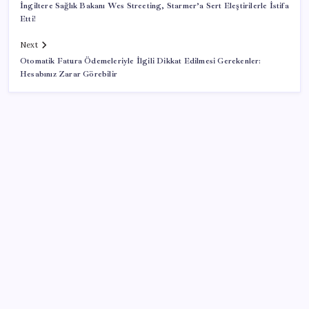
İngiltere Sağlık Bakanı Wes Streeting, Starmer’a Sert Eleştirilerle İstifa
Etti!
Next
Otomatik Fatura Ödemeleriyle İlgili Dikkat Edilmesi Gerekenler:
Hesabınız Zarar Görebilir
SON YAZILAR
AKP, milletvekillerini ‘çerçeve yasa’ teklifi için kapalı
grup toplantısına çağırdı
DİSK-AR: Asgari ücret 5 bin 576 lira eridi