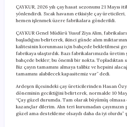
ÇAYKUR, 2026 yılı çay hasat sezonunu 21 Mayıs iti
yönlendirdi. Sıcak havanın etkisiyle çay üreticiler
hemen işlenmek üzere fabrikalara gönderildi.
ÇAYKUR Genel Müdürü Yusuf Ziya Alim, fabrikaları
başladığını belirterek, ikinci günde alım miktarının 
kalitesinin korunması için bahçede bekletilmesi gere
fabrikaya ulaştırdık. Bazı fabrikalarımızda üretim
bahçede bekler; bu önemli bir nokta. Topladıktan s
Biz çayın tamamını almaya talibiz ve hepsini alaca
tamamını alabilecek kapasitemiz var” dedi.
Ardeşen ilçesindeki çay üreticilerinden Hasan Özy
döneminin geciktiğini belirterek, normalde 10 May
“Çay güzel durumda. Tam olarak büyümüş olmasa da 
kazançlar dilerim. Alın teri kurumadan çayımızın 
güzel ama destekleme olsaydı daha da iyi olurdu” 