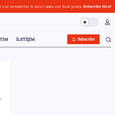
o our newsletter & never miss our best posts.
Subscribe Now!
TIM
İLETİŞİM
Subscribe
SON YAZILAR
ı
AKP, milletvekillerini ‘çerçeve yasa’ teklifi
için kapalı grup toplantısına çağırdı