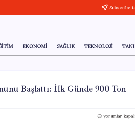
Subscribe t
ĞİTİM
EKONOMİ
SAĞLIK
TEKNOLOJİ
TANI
nu Başlattı: İlk Günde 900 Ton
ÇAYKUR
yorumlar kapal
2026
Çay
Hasat