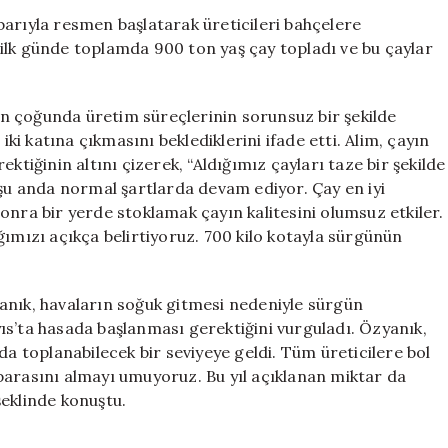
Sezonunu
barıyla resmen başlatarak üreticileri bahçelere
Başlattı:
i, ilk günde toplamda 900 ton yaş çay topladı ve bu çaylar
İlk
Günde
900
n çoğunda üretim süreçlerinin sorunsuz bir şekilde
Ton
iki katına çıkmasını beklediklerini ifade etti. Alim, çayın
Yaş
ktiğinin altını çizerek, “Aldığımız çayları taze bir şekilde
Çay
 şu anda normal şartlarda devam ediyor. Çay en iyi
Alındı
için
onra bir yerde stoklamak çayın kalitesini olumsuz etkiler.
ğımızı açıkça belirtiyoruz. 700 kilo kotayla sürgünün
anık, havaların soğuk gitmesi nedeniyle sürgün
ıs’ta hasada başlanması gerektiğini vurguladı. Özyanık,
toplanabilecek bir seviyeye geldi. Tüm üreticilere bol
parasını almayı umuyoruz. Bu yıl açıklanan miktar da
şeklinde konuştu.