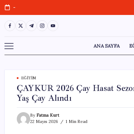
Skip
-
to
content
https://www.facebook.com/
https://twitter.com/
https://t.me/
https://www.instagram.com/
https://youtube.com/
ANA SAYFA
E
EĞITIM
ÇAYKUR 2026 Çay Hasat Sezonu
Yaş Çay Alındı
By
Fatma Kurt
22 Mayıs 2026
1 Min Read