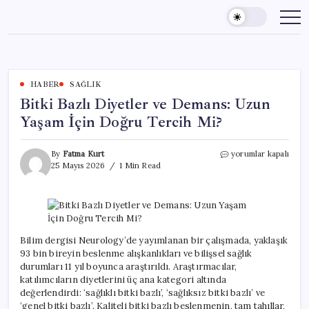
Skip
to
content
HABER
SAĞLIK
Bitki Bazlı Diyetler ve Demans: Uzun
Yaşam İçin Doğru Tercih Mi?
Bitki
By
Fatma Kurt
yorumlar kapalı
Bazlı
25 Mayıs 2026
1 Min Read
Diyetler
ve
Demans:
Uzun
Yaşam
İçin
Bilim dergisi Neurology’de yayımlanan bir çalışmada, yaklaşık
Doğru
93 bin bireyin beslenme alışkanlıkları ve bilişsel sağlık
Tercih
durumları 11 yıl boyunca araştırıldı. Araştırmacılar,
Mi?
katılımcıların diyetlerini üç ana kategori altında
için
değerlendirdi: ‘sağlıklı bitki bazlı’, ‘sağlıksız bitki bazlı’ ve
‘genel bitki bazlı’. Kaliteli bitki bazlı beslenmenin, tam tahıllar,