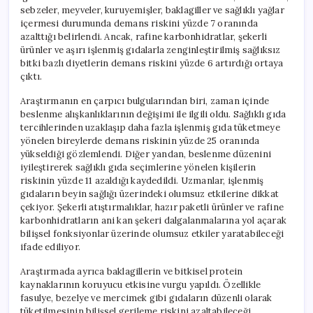
sebzeler, meyveler, kuruyemişler, baklagiller ve sağlıklı yağlar
içermesi durumunda demans riskini yüzde 7 oranında
azalttığı belirlendi. Ancak, rafine karbonhidratlar, şekerli
ürünler ve aşırı işlenmiş gıdalarla zenginleştirilmiş sağlıksız
bitki bazlı diyetlerin demans riskini yüzde 6 artırdığı ortaya
çıktı.
Araştırmanın en çarpıcı bulgularından biri, zaman içinde
beslenme alışkanlıklarının değişimi ile ilgili oldu. Sağlıklı gıda
tercihlerinden uzaklaşıp daha fazla işlenmiş gıda tüketmeye
yönelen bireylerde demans riskinin yüzde 25 oranında
yükseldiği gözlemlendi. Diğer yandan, beslenme düzenini
iyileştirerek sağlıklı gıda seçimlerine yönelen kişilerin
riskinin yüzde 11 azaldığı kaydedildi. Uzmanlar, işlenmiş
gıdaların beyin sağlığı üzerindeki olumsuz etkilerine dikkat
çekiyor. Şekerli atıştırmalıklar, hazır paketli ürünler ve rafine
karbonhidratların ani kan şekeri dalgalanmalarına yol açarak
bilişsel fonksiyonlar üzerinde olumsuz etkiler yaratabileceği
ifade ediliyor.
Araştırmada ayrıca baklagillerin ve bitkisel protein
kaynaklarının koruyucu etkisine vurgu yapıldı. Özellikle
fasulye, bezelye ve mercimek gibi gıdaların düzenli olarak
tüketilmesinin bilişsel gerileme riskini azaltabileceği