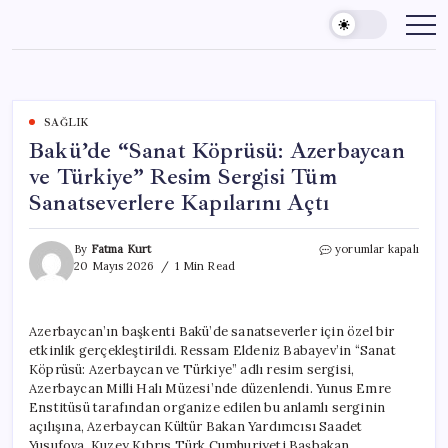
Skip
to
content
SAĞLIK
Bakü’de “Sanat Köprüsü: Azerbaycan
ve Türkiye” Resim Sergisi Tüm
Sanatseverlere Kapılarını Açtı
Bakü’de
By
Fatma Kurt
yorumlar kapalı
“Sanat
20 Mayıs 2026
1 Min Read
Köprüsü:
Azerbaycan
ve
Azerbaycan’ın başkenti Bakü’de sanatseverler için özel bir
Türkiye”
etkinlik gerçekleştirildi. Ressam Eldeniz Babayev’in “Sanat
Resim
Sergisi
Köprüsü: Azerbaycan ve Türkiye” adlı resim sergisi,
Tüm
Azerbaycan Milli Halı Müzesi’nde düzenlendi. Yunus Emre
Sanatseverlere
Enstitüsü tarafından organize edilen bu anlamlı serginin
Kapılarını
açılışına, Azerbaycan Kültür Bakan Yardımcısı Saadet
Açtı
Yusufova, Kuzey Kıbrıs Türk Cumhuriyeti Başbakan