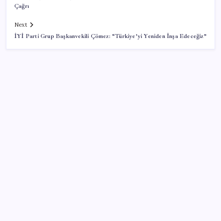
Çağrı
Next
İYİ Parti Grup Başkanvekili Çömez: “Türkiye’yi Yeniden İnşa Edeceğiz”
SON YAZILAR
Gazprom: Avrupa’nın yer altı doğalgaz depoları
rekor düzeyde düşük
Tüm dünyaya ‘tatil daveti’
Konutlar Ekim 2026’da tamam