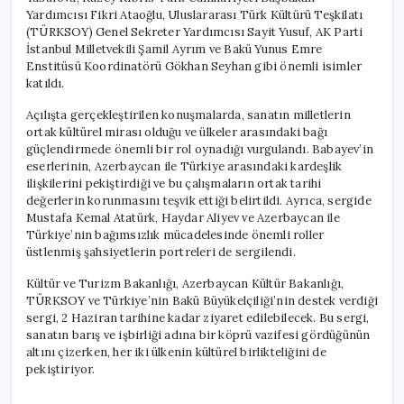
için
Yardımcısı Fikri Ataoğlu, Uluslararası Türk Kültürü Teşkilatı
(TÜRKSOY) Genel Sekreter Yardımcısı Sayit Yusuf, AK Parti
İstanbul Milletvekili Şamil Ayrım ve Bakü Yunus Emre
Enstitüsü Koordinatörü Gökhan Seyhan gibi önemli isimler
katıldı.
Açılışta gerçekleştirilen konuşmalarda, sanatın milletlerin
ortak kültürel mirası olduğu ve ülkeler arasındaki bağı
güçlendirmede önemli bir rol oynadığı vurgulandı. Babayev’in
eserlerinin, Azerbaycan ile Türkiye arasındaki kardeşlik
ilişkilerini pekiştirdiği ve bu çalışmaların ortak tarihi
değerlerin korunmasını teşvik ettiği belirtildi. Ayrıca, sergide
Mustafa Kemal Atatürk, Haydar Aliyev ve Azerbaycan ile
Türkiye’nin bağımsızlık mücadelesinde önemli roller
üstlenmiş şahsiyetlerin portreleri de sergilendi.
Kültür ve Turizm Bakanlığı, Azerbaycan Kültür Bakanlığı,
TÜRKSOY ve Türkiye’nin Bakü Büyükelçiliği’nin destek verdiği
sergi, 2 Haziran tarihine kadar ziyaret edilebilecek. Bu sergi,
sanatın barış ve işbirliği adına bir köprü vazifesi gördüğünün
altını çizerken, her iki ülkenin kültürel birlikteliğini de
pekiştiriyor.