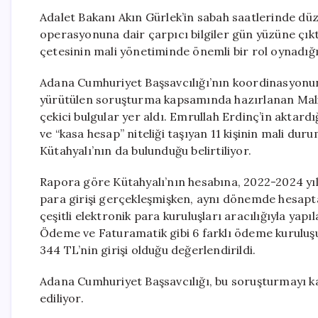
Adalet Bakanı Akın Gürlek’in sabah saatlerinde düze
operasyonuna dair çarpıcı bilgiler gün yüzüne çıkt
çetesinin mali yönetiminde önemli bir rol oynadığı 
Adana Cumhuriyet Başsavcılığı’nın koordinasyonu
yürütülen soruşturma kapsamında hazırlanan Mali
çekici bulgular yer aldı. Emrullah Erdinç’in aktardı
ve “kasa hesap” niteliği taşıyan 11 kişinin mali du
Kütahyalı’nın da bulunduğu belirtiliyor.
Rapora göre Kütahyalı’nın hesabına, 2022-2024 yıll
para girişi gerçekleşmişken, aynı dönemde hesaptan
çeşitli elektronik para kuruluşları aracılığıyla yap
Ödeme ve Faturamatik gibi 6 farklı ödeme kuruluş
344 TL’nin girişi olduğu değerlendirildi.
Adana Cumhuriyet Başsavcılığı, bu soruşturmayı ka
ediliyor.