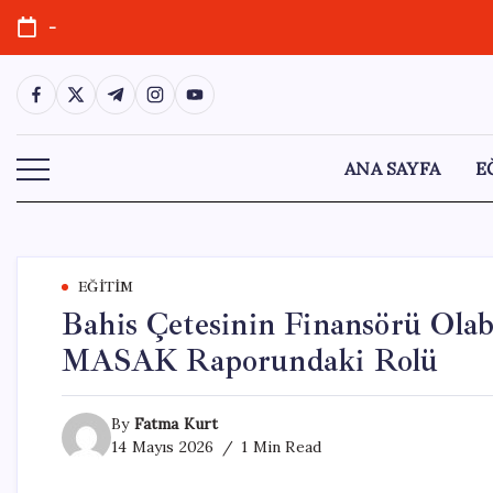
Skip
-
to
content
https://www.facebook.com/
https://twitter.com/
https://t.me/
https://www.instagram.com/
https://youtube.com/
ANA SAYFA
E
EĞITIM
Bahis Çetesinin Finansörü Olab
MASAK Raporundaki Rolü
By
Fatma Kurt
14 Mayıs 2026
1 Min Read