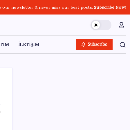
o our newsletter & never miss our best posts.
Subscribe Now!
TIM
İLETİŞİM
Subscribe
SON YAZILAR
ı
Trump’tan Fed Başkanı Warsh’a: Faiz kararı
tamamen ona bağlı değil