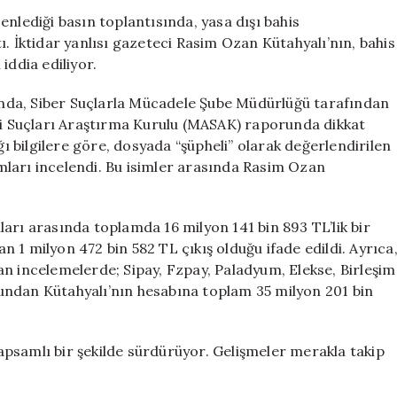
mi?
nlediği basın toplantısında, yasa dışı bahis
Rasim
ı. İktidar yanlısı gazeteci Rasim Ozan Kütahyalı’nın, bahis
Ozan
iddia ediliyor.
Kütahyalı’nın
MASAK
nda, Siber Suçlarla Mücadele Şube Müdürlüğü tarafından
Raporundaki
 Suçları Araştırma Kurulu (MASAK) raporunda dikkat
Rolü
ğı bilgilere göre, dosyada “şüpheli” olarak değerlendirilen
için
rumları incelendi. Bu isimler arasında Rasim Ozan
arı arasında toplamda 16 milyon 141 bin 893 TL’lik bir
 1 milyon 472 bin 582 TL çıkış olduğu ifade edildi. Ayrıca
ılan incelemelerde; Sipay, Fzpay, Paladyum, Elekse, Birleşim
undan Kütahyalı’nın hesabına toplam 35 milyon 201 bin
psamlı bir şekilde sürdürüyor. Gelişmeler merakla takip