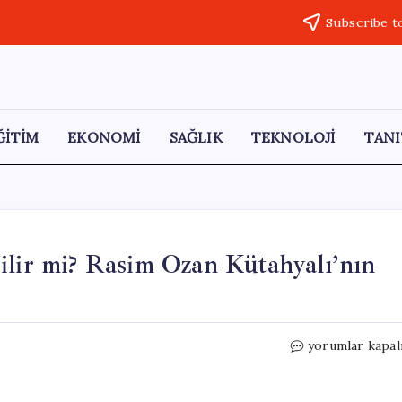
Subscribe t
ĞİTİM
EKONOMİ
SAĞLIK
TEKNOLOJİ
TANI
ilir mi? Rasim Ozan Kütahyalı’nın
Bahis
yorumlar kapal
Çetesinin
Finansörü
Olabilir