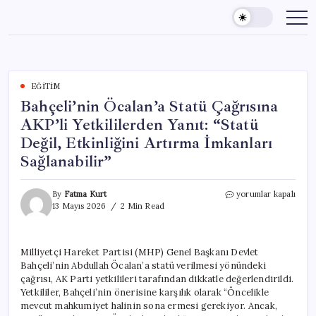
Skip
to
content
EĞITIM
Bahçeli’nin Öcalan’a Statü Çağrısına
AKP’li Yetkililerden Yanıt: “Statü
Değil, Etkinliğini Artırma İmkanları
Sağlanabilir”
Bahçeli’nin
By
Fatma Kurt
yorumlar kapalı
Öcalan’a
13 Mayıs 2026
2 Min Read
Statü
Çağrısına
AKP’li
Milliyetçi Hareket Partisi (MHP) Genel Başkanı Devlet
Yetkililerden
Bahçeli’nin Abdullah Öcalan’a statü verilmesi yönündeki
Yanıt:
“Statü
çağrısı, AK Parti yetkilileri tarafından dikkatle değerlendirildi.
Değil,
Yetkililer, Bahçeli’nin önerisine karşılık olarak “Öncelikle
Etkinliğini
mevcut mahkumiyet halinin sona ermesi gerekiyor. Ancak,
Artırma