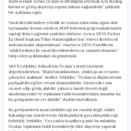
statü vermek yerine Öcalan’ın etkinliğini artırmak için diyalog
İmkanları
kurma ve görüş alışverişi yapma imkanı sağlanabilir” şeklinde
Sağlanabilir”
bir açıklama yaptı.
için
Yasal düzenlemelere yönelik ne zaman adım atılacağına dair
tartışmalar devam ederken, MHP liderinin grup toplantısında
yaptığı ikinci çağrının yankıları sürüyor. Ayrıca, DEVA Partisi
Eş Genel Başkanı Tülay Hatimoğulları’nın “süreci ilerletecek
mekanizmalar oluşturulması” önerisi ve DEVA Partililerin
“silah bırakma ile yasal düzenlemelerin eş zamanlı olmasını”
talep eden açıklamaları da gündemde.
AKP’li yetkililer, Bahçeli’nin Öcalan’a statü önerisini
değerlendirirken, “Statü tanımlanamaz, çünkü şu an cezasını
çeken bir mahkum” dediler. Yetkililer, “Öcalan’ın düşüncelerini
paylaşabileceği bir ortam oluşturulabilir. Gazeteciler onu
ziyaret edip görüş alabilir, yalnızca İmralı Heyeti değil,
akademisyenler ve toplumun farklı kesimlerinden insanlar da
bu görüşmelerde yer alabilir” ifadelerini kullandı.
Bu görüşmelerin nasıl yürütüleceği ise önemli değil; Adalet
Bakanlığı’nın izniyle bu tür etkileşimlerin gerçekleşebileceği
belirtildi. Yetkililer, “Ceza infaz koşulları içinde bu mümkün.
Öcalan, toplumun farklı kesimleriyle fikir alışverişi yaparak