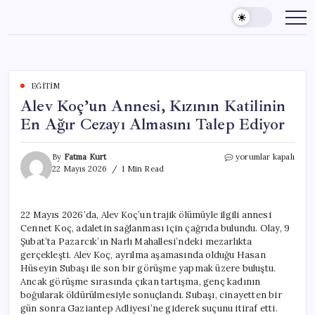
Skip
to
content
EĞITIM
Alev Koç’un Annesi, Kızının Katilinin
En Ağır Cezayı Almasını Talep Ediyor
Alev
By
Fatma Kurt
yorumlar kapalı
Koç’un
22 Mayıs 2026
1 Min Read
Annesi,
Kızının
Katilinin
22 Mayıs 2026’da, Alev Koç’un trajik ölümüyle ilgili annesi
En
Cennet Koç, adaletin sağlanması için çağrıda bulundu. Olay, 9
Ağır
Cezayı
Şubat’ta Pazarcık’ın Narlı Mahallesi’ndeki mezarlıkta
Almasını
gerçekleşti. Alev Koç, ayrılma aşamasında olduğu Hasan
Talep
Hüseyin Subaşı ile son bir görüşme yapmak üzere buluştu.
Ediyor
Ancak görüşme sırasında çıkan tartışma, genç kadının
için
boğularak öldürülmesiyle sonuçlandı. Subaşı, cinayetten bir
gün sonra Gaziantep Adliyesi’ne giderek suçunu itiraf etti.