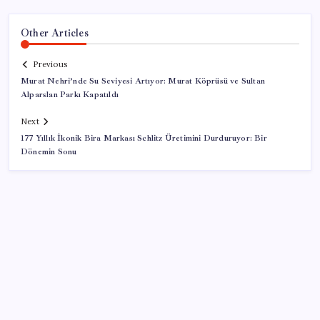
Other Articles
Previous
Murat Nehri’nde Su Seviyesi Artıyor: Murat Köprüsü ve Sultan
Alparslan Parkı Kapatıldı
Next
177 Yıllık İkonik Bira Markası Schlitz Üretimini Durduruyor: Bir
Dönemin Sonu
SON YAZILAR