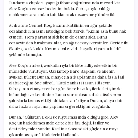
Jandarma ekipleri, yaptığı ihbar doğrultusunda mezarlıkta
Alev Koç’un cansız bedenini buldu. Subaşı, çıkarıldığı
mahkeme tarafından tutuklanarak cezaevine gönderildi.
Acılı anne Cennet Koç, kızının katilinin en ağır şekilde
cezalandırılmasını istediğini belirterek, “Kızım asla bunu hak
etmedi. Hem parasını aldı hem de canını aldı. Bunu
cezaevinden bırakmasınlar, en ağır cezayı versinler. Geride iki
öksüz çocuk kaldı. Kızım, cıvıl cıvıldı, hayalleri yarım kaldı”
şeklinde konuştu.
Alev Koç’un ailesi, avukatlarıyla birlikte adliyede etkin bir
mücadele yürütüyor. Gaziantep Baro Başkanı ve ailenin
avukatı Bülent Duran, cinayetin arka planında daha fazla fail
olabileceğini öne sürdü. “Katil zanlısı Hasan Hüseyin
Subaşı’nın cinayetten bir gün önce bazı kişilerle iletişimde
bulunduğu ve kendisine ‘kamu sorumlusu’ sıfatı süsü veren
şahıslarla temas ettiği iddiaları var” diyen Duran, olaya dair
daha fazla araştırma yapılması gerektiğini vurguladı.
Duran, “Gülistan Doku soruşturmasında olduğu gibi, Alev
Koç’un katledilmesinde de tek bir fail değil, failler ve
destekleyenler vardır. Katilin arkasındaki güçlerin ortaya
çıkarılması şart” ifadelerini kullandı.