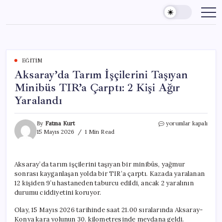
Skip
to
content
EĞITIM
Aksaray’da Tarım İşçilerini Taşıyan
Minibüs TIR’a Çarptı: 2 Kişi Ağır
Yaralandı
Aksaray’da
By
Fatma Kurt
yorumlar kapalı
Tarım
15 Mayıs 2026
1 Min Read
İşçilerini
Taşıyan
Minibüs
Aksaray’da tarım işçilerini taşıyan bir minibüs, yağmur
TIR’a
sonrası kayganlaşan yolda bir TIR’a çarptı. Kazada yaralanan
Çarptı:
2
12 kişiden 9’u hastaneden taburcu edildi, ancak 2 yaralının
Kişi
durumu ciddiyetini koruyor.
Ağır
Yaralandı
Olay, 15 Mayıs 2026 tarihinde saat 21.00 sıralarında Aksaray-
için
Konya kara yolunun 30. kilometresinde meydana geldi.