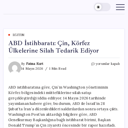
Skip
to
content
EĞITIM
ABD İstihbaratı: Çin, Körfez
Ülkelerine Silah Tedarik Ediyor
ABD
By
Fatma Kurt
yorumlar kapalı
İstihbaratı:
14 Mayıs 2026
1 Min Read
Çin,
Körfez
Ülkelerine
ABD istihbaratına göre, Çin’in Washington yönetiminin
Silah
Körfez bölgesindeki müttefiklerine silah satışı
Tedarik
Ediyor
gerçekleştirdiği iddia ediliyor. 14 Mayıs 2026 tarihinde
için
yayımlanan habere göre, bu durum, ABD ile İsrail’in 28
Şubat’ta İran’a düzenledikleri saldırılardan sonra ortaya çıktı.
Washington Post’un aktardığı bilgilere göre, ABD
Genelkurmay Başkanlığına bağlı istihbarat birimi, Başkan
Donald Trump’ın Çin ziyareti öncesinde bir rapor hazırladı.