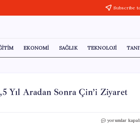
Subscribe t
ĞİTİM
EKONOMİ
SAĞLIK
TEKNOLOJİ
TANI
 Yıl Aradan Sonra Çin’i Ziyaret
ABD
yorumlar kapal
Başkanı
Donald
Trump,