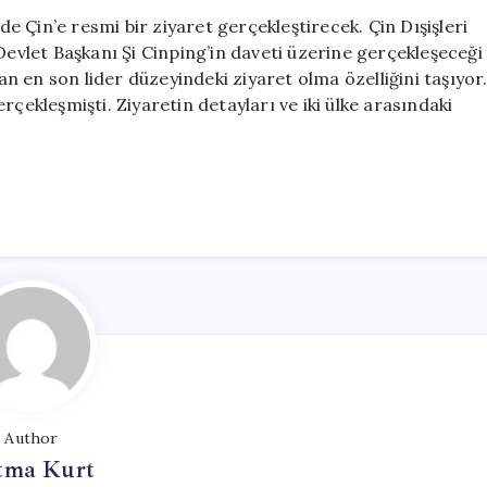
8,5
 Çin’e resmi bir ziyaret gerçekleştirecek. Çin Dışişleri
Yıl
Devlet Başkanı Şi Cinping’in daveti üzerine gerçekleşeceği
Aradan
lan en son lider düzeyindeki ziyaret olma özelliğini taşıyor
Sonra
rçekleşmişti. Ziyaretin detayları ve iki ülke arasındaki
Çin’i
Ziyaret
Edecek
için
Author
tma Kurt