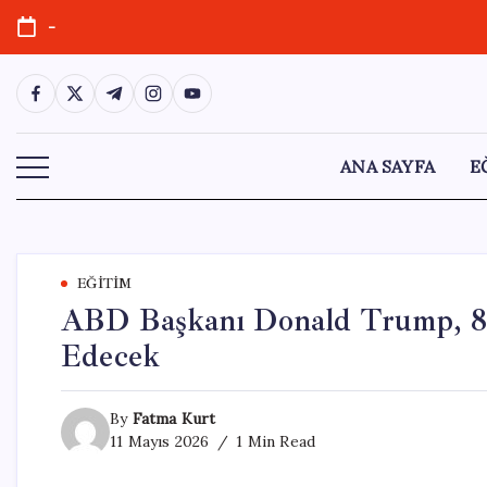
Skip
-
to
content
https://www.facebook.com/
https://twitter.com/
https://t.me/
https://www.instagram.com/
https://youtube.com/
ANA SAYFA
E
EĞITIM
ABD Başkanı Donald Trump, 8,5
Edecek
By
Fatma Kurt
11 Mayıs 2026
1 Min Read