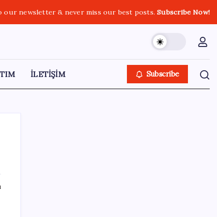
o our newsletter & never miss our best posts.
Subscribe Now!
TIM
İLETİŞİM
Subscribe
SON YAZILAR
ı
AKP, milletvekillerini ‘çerçeve yasa’ teklifi
için kapalı grup toplantısına çağırdı