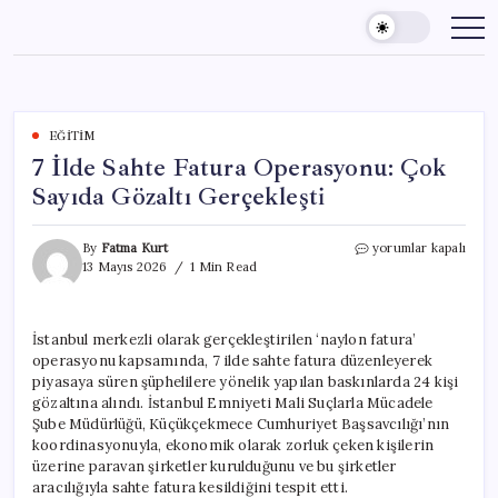
Skip
to
content
EĞITIM
7 İlde Sahte Fatura Operasyonu: Çok
Sayıda Gözaltı Gerçekleşti
7
By
Fatma Kurt
yorumlar kapalı
İlde
13 Mayıs 2026
1 Min Read
Sahte
Fatura
Operasyonu:
İstanbul merkezli olarak gerçekleştirilen ‘naylon fatura’
Çok
operasyonu kapsamında, 7 ilde sahte fatura düzenleyerek
Sayıda
Gözaltı
piyasaya süren şüphelilere yönelik yapılan baskınlarda 24 kişi
Gerçekleşti
gözaltına alındı. İstanbul Emniyeti Mali Suçlarla Mücadele
için
Şube Müdürlüğü, Küçükçekmece Cumhuriyet Başsavcılığı’nın
koordinasyonuyla, ekonomik olarak zorluk çeken kişilerin
üzerine paravan şirketler kurulduğunu ve bu şirketler
aracılığıyla sahte fatura kesildiğini tespit etti.