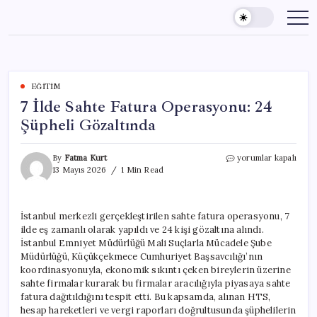
Skip
to
content
EĞITIM
7 İlde Sahte Fatura Operasyonu: 24
Şüpheli Gözaltında
7
By
Fatma Kurt
yorumlar kapalı
İlde
13 Mayıs 2026
1 Min Read
Sahte
Fatura
Operasyonu:
İstanbul merkezli gerçekleştirilen sahte fatura operasyonu, 7
24
ilde eş zamanlı olarak yapıldı ve 24 kişi gözaltına alındı.
Şüpheli
Gözaltında
İstanbul Emniyet Müdürlüğü Mali Suçlarla Mücadele Şube
için
Müdürlüğü, Küçükçekmece Cumhuriyet Başsavcılığı’nın
koordinasyonuyla, ekonomik sıkıntı çeken bireylerin üzerine
sahte firmalar kurarak bu firmalar aracılığıyla piyasaya sahte
fatura dağıtıldığını tespit etti. Bu kapsamda, alınan HTS,
hesap hareketleri ve vergi raporları doğrultusunda şüphelilerin