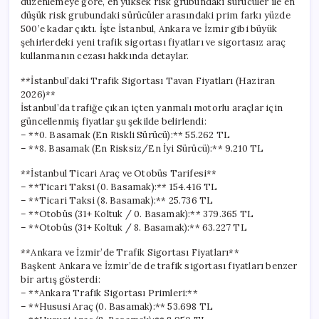
düzenlemeye göre, en yüksek risk grubundaki sürücüler ile en
düşük risk grubundaki sürücüler arasındaki prim farkı yüzde
500’e kadar çıktı. İşte İstanbul, Ankara ve İzmir gibi büyük
şehirlerdeki yeni trafik sigortası fiyatları ve sigortasız araç
kullanmanın cezası hakkında detaylar.
**İstanbul’daki Trafik Sigortası Tavan Fiyatları (Haziran
2026)**
İstanbul’da trafiğe çıkan içten yanmalı motorlu araçlar için
güncellenmiş fiyatlar şu şekilde belirlendi:
– **0. Basamak (En Riskli Sürücü):** 55.262 TL
– **8. Basamak (En Risksiz/En İyi Sürücü):** 9.210 TL
**İstanbul Ticari Araç ve Otobüs Tarifesi**
– **Ticari Taksi (0. Basamak):** 154.416 TL
– **Ticari Taksi (8. Basamak):** 25.736 TL
– **Otobüs (31+ Koltuk / 0. Basamak):** 379.365 TL
– **Otobüs (31+ Koltuk / 8. Basamak):** 63.227 TL
**Ankara ve İzmir’de Trafik Sigortası Fiyatları**
Başkent Ankara ve İzmir’de de trafik sigortası fiyatları benzer
bir artış gösterdi:
– **Ankara Trafik Sigortası Primleri:**
– **Hususi Araç (0. Basamak):** 53.698 TL