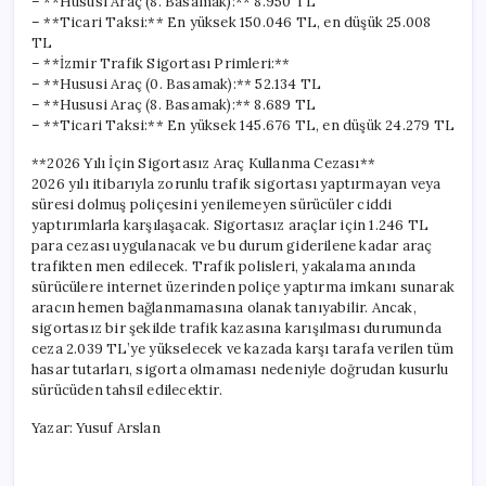
– **Hususi Araç (8. Basamak):** 8.950 TL
– **Ticari Taksi:** En yüksek 150.046 TL, en düşük 25.008
TL
– **İzmir Trafik Sigortası Primleri:**
– **Hususi Araç (0. Basamak):** 52.134 TL
– **Hususi Araç (8. Basamak):** 8.689 TL
– **Ticari Taksi:** En yüksek 145.676 TL, en düşük 24.279 TL
**2026 Yılı İçin Sigortasız Araç Kullanma Cezası**
2026 yılı itibarıyla zorunlu trafik sigortası yaptırmayan veya
süresi dolmuş poliçesini yenilemeyen sürücüler ciddi
yaptırımlarla karşılaşacak. Sigortasız araçlar için 1.246 TL
para cezası uygulanacak ve bu durum giderilene kadar araç
trafikten men edilecek. Trafik polisleri, yakalama anında
sürücülere internet üzerinden poliçe yaptırma imkanı sunarak
aracın hemen bağlanmamasına olanak tanıyabilir. Ancak,
sigortasız bir şekilde trafik kazasına karışılması durumunda
ceza 2.039 TL’ye yükselecek ve kazada karşı tarafa verilen tüm
hasar tutarları, sigorta olmaması nedeniyle doğrudan kusurlu
sürücüden tahsil edilecektir.
Yazar: Yusuf Arslan