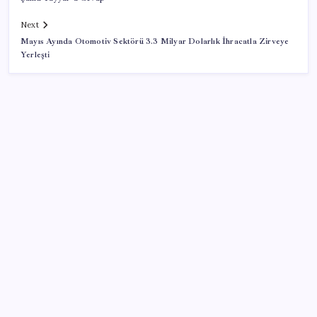
Next
Mayıs Ayında Otomotiv Sektörü 3.3 Milyar Dolarlık İhracatla Zirveye
Yerleşti
SON YAZILAR
AKP, milletvekillerini ‘çerçeve yasa’ teklifi için kapalı
grup toplantısına çağırdı
DİSK-AR: Asgari ücret 5 bin 576 lira eridi
İETT’den sinemaya destek