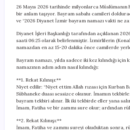
26 Mayıs 2026 tarihinde milyonlarca Müslümanın he
bir anlam taşıyor. Bayram sabahı camileri doldurac
ve “2026 Diyanet İzmir bayram namazı vakti ne zama
Diyanet İşleri Başkanlığı tarafından açıklanan 20
saati 06:25 olarak belirlenmiştir. İzmirlilerin (Kon
namazdan en az 15-20 dakika önce camilerde yerle
Bayram namazı, yılda sadece iki kez kılındığı için k
namazının adım adım nasıl kılındığı:
**1. Rekat Kılınışı:**
Niyet edilir: “Niyet ettim Allah rızası için Kurba
Sübhaneke duası sessizce okunur. İmamın tekbirleriyl
bayram tekbiri alınır. İlk iki tekbirde eller yana sa
İmam, Fatiha ve bir zammı sure okur; ardından rükuya
**2. Rekat Kılınışı:**
İmam, Fatiha ve zammı sureyi okuduktan sonra, rük