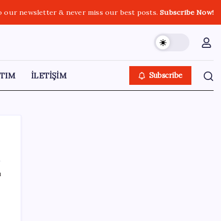
o our newsletter & never miss our best posts.
Subscribe Now!
TIM
İLETİŞİM
Subscribe
ı
SON YAZILAR
TL mevduat faizi Mart’tan bu yana en düşük
seviyede