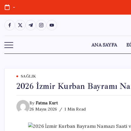
Skip
-
to
content
https://www.facebook.com/
https://twitter.com/
https://t.me/
https://www.instagram.com/
https://youtube.com/
ANA SAYFA
E
SAĞLIK
2026 İzmir Kurban Bayramı Nama
By
Fatma Kurt
26 Mayıs 2026
1 Min Read