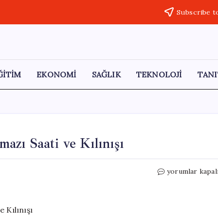
Subscribe t
ĞİTİM
EKONOMİ
SAĞLIK
TEKNOLOJİ
TANI
zı Saati ve Kılınışı
2026
yorumlar kapal
İzmir
Kurban
Bayramı
Namazı