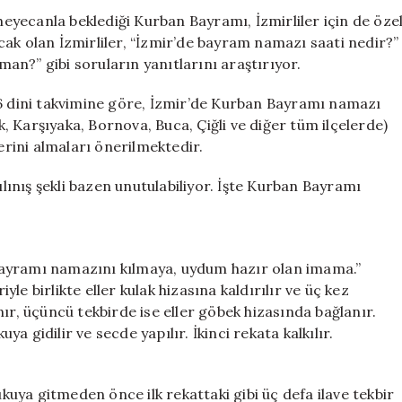
Saati
yecanla beklediği Kurban Bayramı, İzmirliler için de öze
ve
ak olan İzmirliler, “İzmir’de bayram namazı saati nedir?”
Kılınışı
n?” gibi soruların yanıtlarını araştırıyor.
için
26 dini takvimine göre, İzmir’de Kurban Bayramı namazı
ak, Karşıyaka, Bornova, Buca, Çiğli ve diğer tüm ilçelerde)
rini almaları önerilmektedir.
ılınış şekli bazen unutulabiliyor. İşte Kurban Bayramı
n Bayramı namazını kılmaya, uydum hazır olan imama.”
e birlikte eller kulak hizasına kaldırılır ve üç kez
lınır, üçüncü tekbirde ise eller göbek hizasında bağlanır.
 gidilir ve secde yapılır. İkinci rekata kalkılır.
uya gitmeden önce ilk rekattaki gibi üç defa ilave tekbir