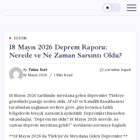
Skip
to
content
EĞITIM
18 Mayıs 2026 Deprem Raporu:
Nerede ve Ne Zaman Sarsıntı Oldu?
18
By
Fatma Kurt
yorumlar kapalı
Mayıs
18 Mayıs 2026
1 Min Read
2026
Deprem
Raporu:
18 Mayıs 2026 tarihinde meydana gelen depremler Türkiye
Nerede
genelinde paniğe neden oldu. AFAD ve Kandilli Rasathanesi
ve
Ne
tarafından sağlanan verilere göre, gün boyunca farklı
Zaman
bölgelerde birçok sarsıntı kaydedildi. Depremleri hisseden
Sarsıntı
vatandaşlar, “Deprem mi oldu? 18 Mayıs 2026 nerede, ne
Oldu?
zaman deprem meydana geldi?” sorularını sormaya başladı.
için
**18 Mayıs 2026’da Türkiye’de Meydana Gelen Depremler:**