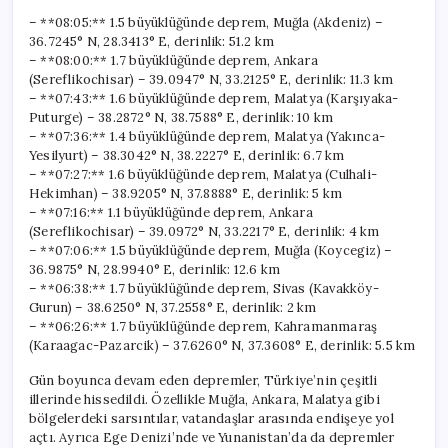
– **08:05:** 1.5 büyüklüğünde deprem, Muğla (Akdeniz) –
36.7245° N, 28.3413° E, derinlik: 51.2 km
– **08:00:** 1.7 büyüklüğünde deprem, Ankara
(Sereflikochisar) – 39.0947° N, 33.2125° E, derinlik: 11.3 km
– **07:43:** 1.6 büyüklüğünde deprem, Malatya (Karşıyaka-
Puturge) – 38.2872° N, 38.7588° E, derinlik: 10 km
– **07:36:** 1.4 büyüklüğünde deprem, Malatya (Yakınca-
Yesilyurt) – 38.3042° N, 38.2227° E, derinlik: 6.7 km
– **07:27:** 1.6 büyüklüğünde deprem, Malatya (Culhali-
Hekimhan) – 38.9205° N, 37.8888° E, derinlik: 5 km
– **07:16:** 1.1 büyüklüğünde deprem, Ankara
(Sereflikochisar) – 39.0972° N, 33.2217° E, derinlik: 4 km
– **07:06:** 1.5 büyüklüğünde deprem, Muğla (Koycegiz) –
36.9875° N, 28.9940° E, derinlik: 12.6 km
– **06:38:** 1.7 büyüklüğünde deprem, Sivas (Kavakköy-
Gurun) – 38.6250° N, 37.2558° E, derinlik: 2 km
– **06:26:** 1.7 büyüklüğünde deprem, Kahramanmaraş
(Karaagac-Pazarcik) – 37.6260° N, 37.3608° E, derinlik: 5.5 km
Gün boyunca devam eden depremler, Türkiye’nin çeşitli
illerinde hissedildi. Özellikle Muğla, Ankara, Malatya gibi
bölgelerdeki sarsıntılar, vatandaşlar arasında endişeye yol
açtı. Ayrıca Ege Denizi’nde ve Yunanistan’da da depremler