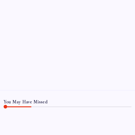
Kategoriler
Eğitim
Ekonomi
Haber
Sağlık
Tanıtım
Teknoloji
You May Have Missed