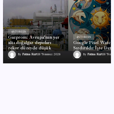
4
STORIES
Gazprom: Avrupa’nın yer
4
STORIES
altı doğalgaz depoları
Google Pixel Watch
rekor düzeyde düşük
Sızdırıldı: İşte Deta
By
Fatma Kurt
18 Temmuz 2026
By
Fatma Kurt
18 Tem