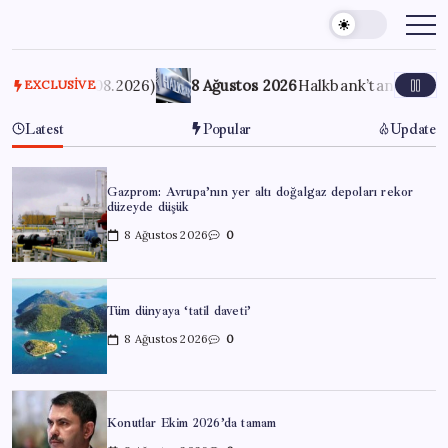
Skip
to
content
 (08.08.2026)
8 Ağustos 2026
Halkbank’tan beklenti üstü n
EXCLUSIVE
Latest
Popular
Update
Gazprom: Avrupa’nın yer altı doğalgaz depoları rekor
düzeyde düşük
8 Ağustos 2026
0
Tüm dünyaya ‘tatil daveti’
8 Ağustos 2026
0
Konutlar Ekim 2026’da tamam