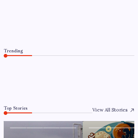
EĞITIM
Gazprom: Avrupa’nın yer altı doğalgaz
depoları rekor düzeyde düşük
By
Fatma Kurt
8 Ağustos 2026
Trending
Gazprom: Avrupa’nın yer altı doğalgaz depoları rekor
düzeyde düşük
8 Ağustos 2026
0
Top Stories
View All Stories